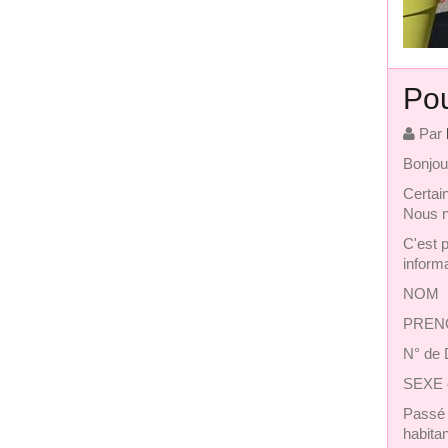
Pou
Par
Bonjou
Certain
Nous n
C'est 
inform
NOM
PREN
N° de
SEXE 
Passé 
habitan