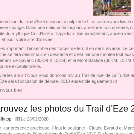
 édition du Trail d'Eze s'annonce palpitante ! La course aura lieu le 
rrivée changé. Dans une optique de toujours améliorer son épreuve, no
ité du mythique Col d'Eze à l'Oppidum plus exactement, ancien vestig
 et pour votre aire d'arrivée.
très important, l'ensemble des traces se feront en sens inverse. Le cé
che se fera désormais en descente et c'est par une montée tout aussi,
emins de Savaric (30KM & 19KM) et le Mont Bastide (30KM, 19KM & 
course exceptionnelle.
 vite les amis ! Nous vous donnons rdv au Trail de noël de La Turbie l
d'Eze sera l'occasion de débuter 2019 ensemble également :-)
z-vous bien
rouvez les photos du Trail d'Eze
lillytop
Le 28/02/2020
 leur présence gracieuse, il faut le souligner ! Claude Eyraud et Mar
mortaliser cette 5ème édition du Trail d'Eze 2017. Du beau travail et d