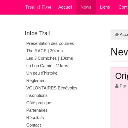
Trail d'Eze
Accueil
News
Liens
Cont
Infos Trail
Accu
Présentation des courses
New
The RACE | 30kms
Les 3 Corniches | 19kms
La Lou Camin | 11kms
Un peu d'histoire
Ori
Règlement
Par
VOLONTAIRES Bénévoles
Inscriptions
Côté pratique
Partenaires
Résultats
Contact