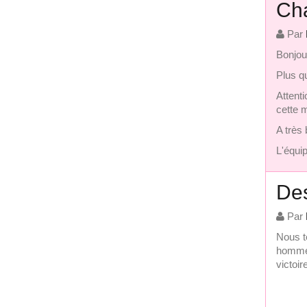
Cha
Par
Bonjou
Plus q
Attent
cette 
A très 
L'équip
Des
Par
Nous t
hommes
victoir