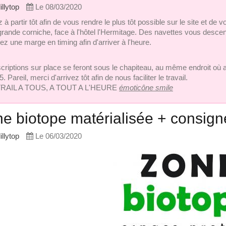
lillytop
Le 08/03/2020
à partir tôt afin de vous rendre le plus tôt possible sur le site et de
 grande corniche, face à l'hôtel l'Hermitage. Des navettes vous desce
z une marge en timing afin d'arriver à l'heure.
criptions sur place se feront sous le chapiteau, au même endroit où a l
. Pareil, merci d'arrivez tôt afin de nous faciliter le travail.
RAIL A TOUS, A TOUT A L'HEURE
émoticône smile
e biotope matérialisée + consign
lillytop
Le 06/03/2020