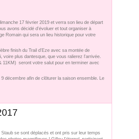
dimanche 17 février 2019 et verra son lieu de départ
us avons décidé d'évoluer et tout organiser à
e Romain qui sera un lieu historique pour votre
lèbre finish du Trail d'Eze avec sa montée de
 voire plus dantesque, que vous ralierez l'arrivée.
11KM) seront votre salut pour en terminer avec
e 9 décembre afin de clôturer la saison ensemble. Le
 2017
c Staub se sont déplacés et ont pris sur leur temps
es photos magnifiques ! Gillou l'éternel, participant