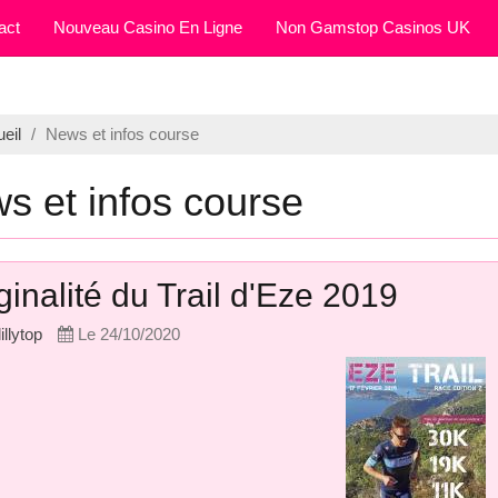
act
Nouveau Casino En Ligne
Non Gamstop Casinos UK
eil
/
News et infos course
s et infos course
ginalité du Trail d'Eze 2019
lillytop
Le 24/10/2020