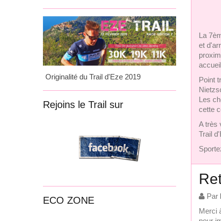
La 7ème
et d'a
proxim
accueil
Originalité du Trail d'Eze 2019
Point 
Nietzs
Les ch
Rejoins le Trail sur
cette 
A très
Trail 
Sporte
Ret
Par
ECO ZONE
Merci à
pour im