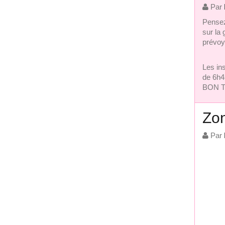
Par
Pensez 
sur la
prévoye
Les ins
de 6h45
BON T
Zon
Par