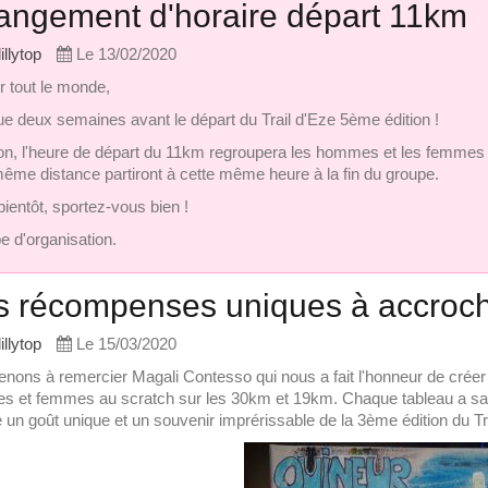
ngement d'horaire départ 11km
lillytop
Le 13/02/2020
r tout le monde,
ue deux semaines avant le départ du Trail d'Eze 5ème édition !
ion, l'heure de départ du 11km regroupera les hommes et les femme
même distance partiront à cette même heure à la fin du groupe.
bientôt, sportez-vous bien !
e d'organisation.
 récompenses uniques à accroche
lillytop
Le 15/03/2020
enons à remercier Magali Contesso qui nous a fait l'honneur de crée
 et femmes au scratch sur les 30km et 19km. Chaque tableau a sa pe
e un goût unique et un souvenir imprérissable de la 3ème édition du Tr