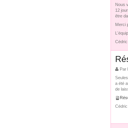
Nous vé
12 jour
être da
Merci p
L'équi
Cédri
Rés
Par
Seules
a été 
de lai
Résu
Cédri